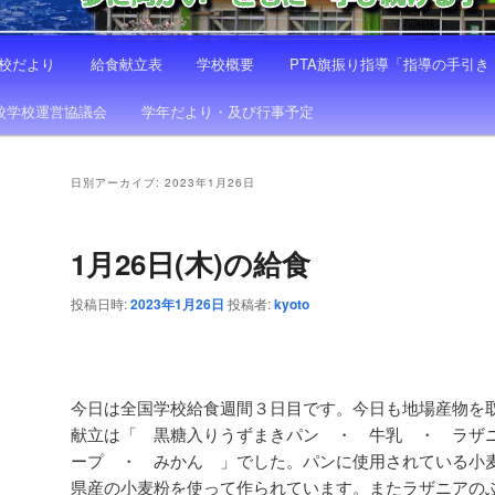
校だより
給食献立表
学校概要
PTA旗振り指導「指導の手引
校学校運営協議会
学年だより・及び行事予定
日別アーカイブ:
2023年1月26日
1月26日(木)の給食
投稿日時:
2023年1月26日
投稿者:
kyoto
今日は全国学校給食週間３日目です。今日も地場産物を
献立は「 黒糖入りうずまきパン ・ 牛乳 ・ ラザ
ープ ・ みかん 」でした。パンに使用されている小
県産の小麦粉を使って作られています。またラザニアの