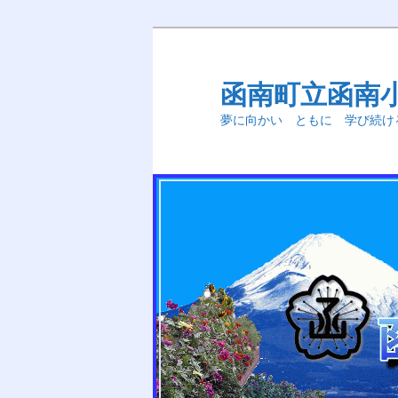
メ
サ
イ
ブ
ン
コ
函南町立函南
コ
ン
夢に向かい ともに 学び続け
ン
テ
テ
ン
ン
ツ
ツ
へ
へ
移
移
動
動