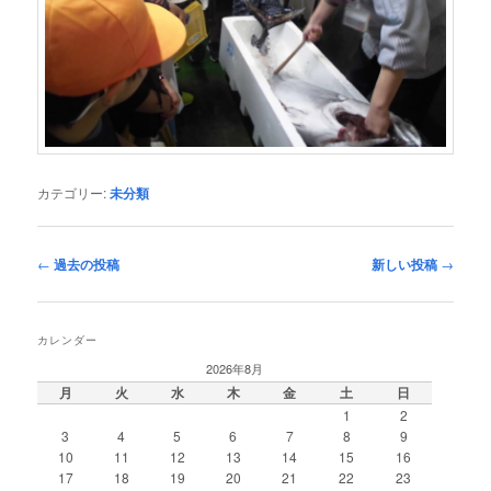
カテゴリー:
未分類
投
←
過去の投稿
新しい投稿
→
稿
ナ
ビ
カレンダー
ゲ
2026年8月
ー
月
火
水
木
金
土
日
シ
1
2
ョ
3
4
5
6
7
8
9
ン
10
11
12
13
14
15
16
17
18
19
20
21
22
23