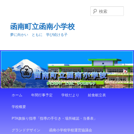
メ
サ
イ
ブ
検
ン
コ
索
コ
ン
函南町立函南小学校
ン
テ
夢に向かい ともに 学び続ける子
テ
ン
ン
ツ
ツ
へ
へ
移
移
動
動
メ
ホーム
年間行事予定
学校だより
給食献立表
イ
ン
学校概要
メ
ニ
PTA旗振り指導「指導の手引き・場所確認・当番表」
ュ
ー
グランドデザイン
函南小学校学校運営協議会