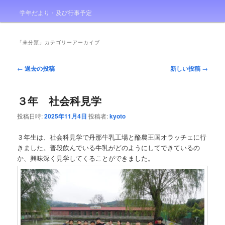
学年だより・及び行事予定
「
未分類
」カテゴリーアーカイブ
投
←
過去の投稿
新しい投稿
→
稿
ナ
３年 社会科見学
ビ
ゲ
投稿日時:
2025年11月4日
投稿者:
kyoto
ー
シ
３年生は、社会科見学で丹那牛乳工場と酪農王国オラッチェに行
ョ
きました。普段飲んでいる牛乳がどのようにしてできているの
ン
か、興味深く見学してくることができました。