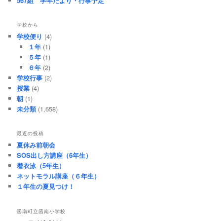
567組 学年だより・行事予定
学校から
学校便り
(4)
１年
(1)
５年
(1)
６年
(2)
学校行事
(2)
授業
(4)
朝
(1)
未分類
(1,658)
最近の投稿
夏休み前朝会
SOS出し方講座（6年生）
着衣泳（5年生）
ネットモラル講座（６年生）
１年生の夏見つけ！
函南町立函南小学校