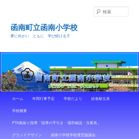
メ
サ
イ
ブ
検
ン
コ
索
コ
ン
函南町立函南小学校
ン
テ
夢に向かい ともに 学び続ける子
テ
ン
ン
ツ
ツ
へ
へ
移
移
動
動
メ
ホーム
年間行事予定
学校だより
給食献立表
イ
ン
学校概要
メ
ニ
PTA旗振り指導「指導の手引き・場所確認・当番表」
ュ
ー
グランドデザイン
函南小学校学校運営協議会