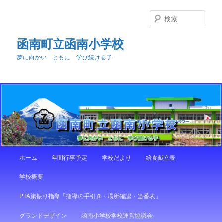
メ
サ
イ
ブ
検
ン
コ
索
コ
ン
函南町立函南小学校
ン
テ
夢に向かい ともに 学び続ける子
テ
ン
ン
ツ
ツ
へ
へ
移
移
動
動
メ
ホーム
年間行事予定
学校だより
給食献立表
イ
ン
学校概要
メ
ニ
PTA旗振り指導「指導の手引き・場所確認・当番表」
ュ
ー
グランドデザイン
函南小学校学校運営協議会