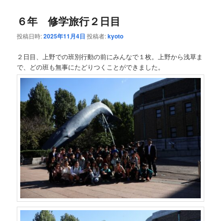
６年 修学旅行２日目
投稿日時:
2025年11月4日
投稿者:
kyoto
２日目、上野での班別行動の前にみんなで１枚。上野から浅草ま
で、どの班も無事にたどりつくことができました。