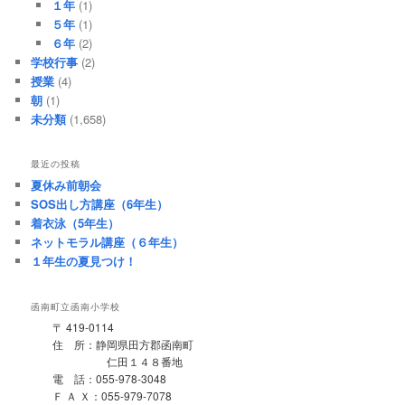
１年
(1)
５年
(1)
６年
(2)
学校行事
(2)
授業
(4)
朝
(1)
未分類
(1,658)
最近の投稿
夏休み前朝会
SOS出し方講座（6年生）
着衣泳（5年生）
ネットモラル講座（６年生）
１年生の夏見つけ！
函南町立函南小学校
〒 419-0114
住 所：静岡県田方郡函南町
仁田１４８番地
電 話：055-978-3048
Ｆ Ａ Ｘ：055-979-7078