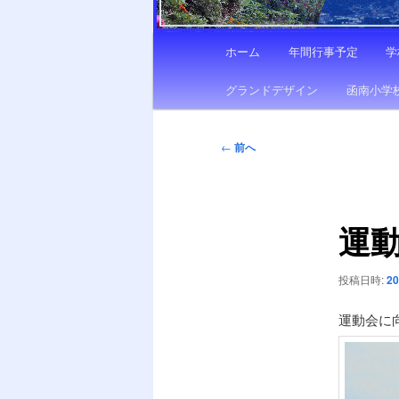
メ
ホーム
年間行事予定
学
イ
ン
グランドデザイン
函南小学
メ
ニ
投
←
前へ
ュ
稿
ー
ナ
ビ
運
ゲ
ー
シ
投稿日時:
2
ョ
ン
運動会に