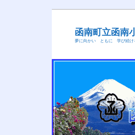
メ
イ
ン
函南町立函南
コ
夢に向かい ともに 学び続け
ン
テ
ン
ツ
へ
移
動