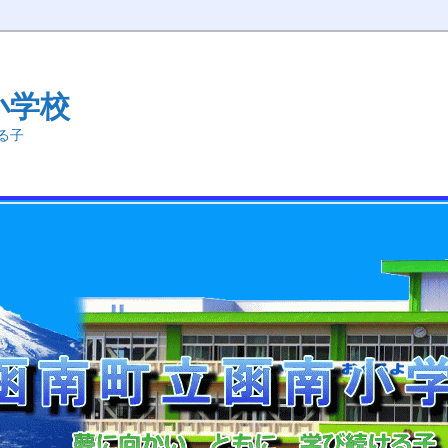
小学校
る子