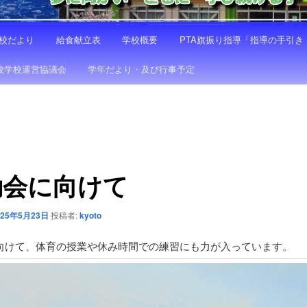
校だより
給食献立表
学校概要
PTA旗振り指導「指導の手引
校学校運営協議会
学年だより・及び行事予定
動会に向けて
025年5月23日
投稿者:
kyoto
向けて、体育の授業や休み時間での練習にも力が入っています。