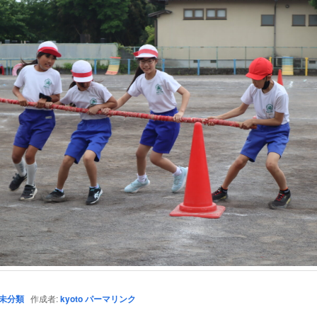
未分類
作成者:
kyoto
パーマリンク