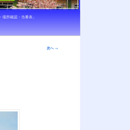
き・場所確認・当番表」
次へ
→