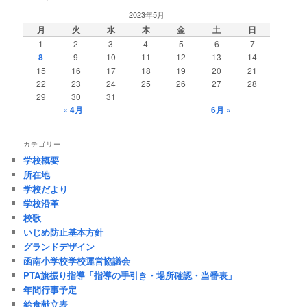
2023年5月
月
火
水
木
金
土
日
1
2
3
4
5
6
7
8
9
10
11
12
13
14
15
16
17
18
19
20
21
22
23
24
25
26
27
28
29
30
31
« 4月
6月 »
カテゴリー
学校概要
所在地
学校だより
学校沿革
校歌
いじめ防止基本方針
グランドデザイン
函南小学校学校運営協議会
PTA旗振り指導「指導の手引き・場所確認・当番表」
年間行事予定
給食献立表