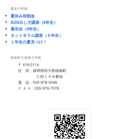
最近の投稿
夏休み前朝会
SOS出し方講座（6年生）
着衣泳（5年生）
ネットモラル講座（６年生）
１年生の夏見つけ！
函南町立函南小学校
〒 419-0114
住 所：静岡県田方郡函南町
仁田１４８番地
電 話：055-978-3048
Ｆ Ａ Ｘ：055-979-7078