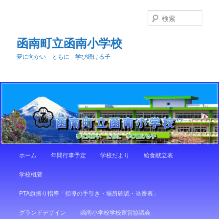
メ
サ
イ
ブ
検
ン
コ
索
コ
ン
函南町立函南小学校
ン
テ
夢に向かい ともに 学び続ける子
テ
ン
ン
ツ
ツ
へ
へ
移
移
動
動
メ
ホーム
年間行事予定
学校だより
給食献立表
イ
ン
学校概要
メ
ニ
PTA旗振り指導「指導の手引き・場所確認・当番表」
ュ
ー
グランドデザイン
函南小学校学校運営協議会