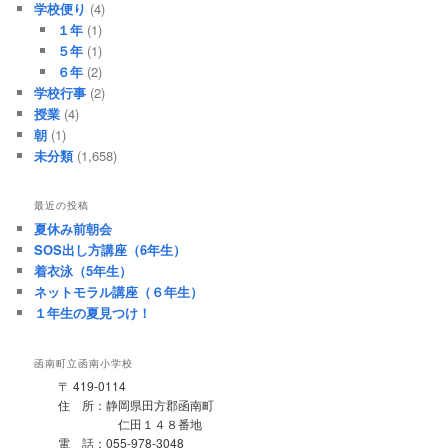
学校便り
(4)
１年
(1)
５年
(1)
６年
(2)
学校行事
(2)
授業
(4)
朝
(1)
未分類
(1,658)
最近の投稿
夏休み前朝会
SOS出し方講座（6年生）
着衣泳（5年生）
ネットモラル講座（６年生）
１年生の夏見つけ！
函南町立函南小学校
〒 419-0114
住 所：静岡県田方郡函南町
仁田１４８番地
電 話：055-978-3048