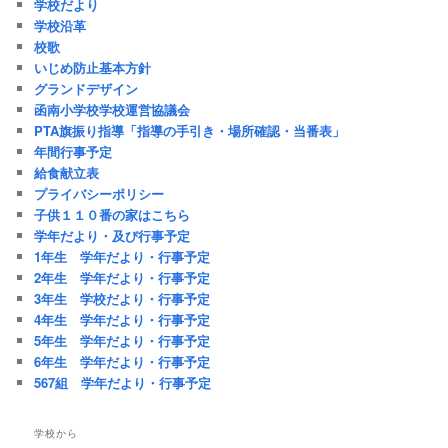
学校だより
学校沿革
校歌
いじめ防止基本方針
グランドデザイン
函南小学校学校運営協議会
PTA旗振り指導「指導の手引き・場所確認・当番表」
年間行事予定
給食献立表
プライバシーポリシー
子供１１０番の家はこちら
学年だより・及び行事予定
1年生 学年だより・行事予定
2年生 学年だより・行事予定
3年生 学校だより・行事予定
4年生 学年だより・行事予定
5年生 学年だより・行事予定
6年生 学年だより・行事予定
567組 学年だより・行事予定
学校から