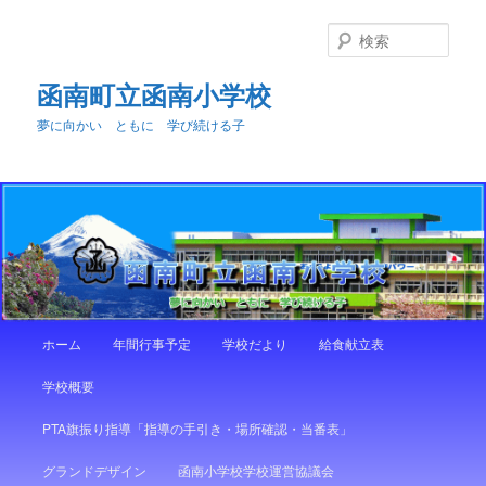
メ
サ
イ
ブ
検
ン
コ
索
コ
ン
函南町立函南小学校
ン
テ
夢に向かい ともに 学び続ける子
テ
ン
ン
ツ
ツ
へ
へ
移
移
動
動
メ
ホーム
年間行事予定
学校だより
給食献立表
イ
ン
学校概要
メ
ニ
PTA旗振り指導「指導の手引き・場所確認・当番表」
ュ
ー
グランドデザイン
函南小学校学校運営協議会