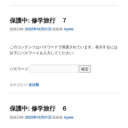
保護中: 修学旅行 ７
投稿日時:
2022年10月21日
投稿者:
kyoto
このコンテンツはパスワードで保護されています。表示するには
以下にパスワードを入力してください:
パスワード:
カテゴリー:
未分類
保護中: 修学旅行 ６
投稿日時:
2022年10月21日
投稿者:
kyoto