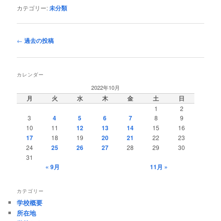
カテゴリー:
未分類
投
←
過去の投稿
稿
ナ
ビ
カレンダー
ゲ
2022年10月
ー
月
火
水
木
金
土
日
シ
1
2
ョ
3
4
5
6
7
8
9
ン
10
11
12
13
14
15
16
17
18
19
20
21
22
23
24
25
26
27
28
29
30
31
« 9月
11月 »
カテゴリー
学校概要
所在地