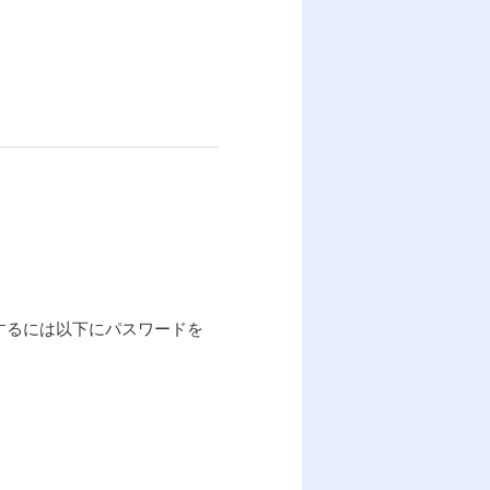
するには以下にパスワードを