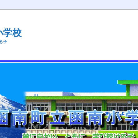
小学校
る子