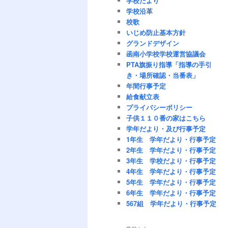
学校だより
学校沿革
校歌
いじめ防止基本方針
グランドデザイン
函南小学校学校運営協議会
PTA旗振り指導「指導の手引
き・場所確認・当番表」
年間行事予定
給食献立表
プライバシーポリシー
子供１１０番の家はこちら
学年だより・及び行事予定
1年生 学年だより・行事予定
2年生 学年だより・行事予定
3年生 学校だより・行事予定
4年生 学年だより・行事予定
5年生 学年だより・行事予定
6年生 学年だより・行事予定
567組 学年だより・行事予定