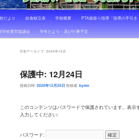
校だより
給食献立表
学校概要
PTA旗振り指導「指導の手引
校学校運営協議会
学年だより・及び行事予定
月別アーカイブ:
2020年12月
保護中: 12月24日
投稿日時:
2020年12月25日
投稿者:
kyoto
このコンテンツはパスワードで保護されています。表示
入力してください:
パスワード: