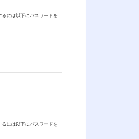
するには以下にパスワードを
するには以下にパスワードを