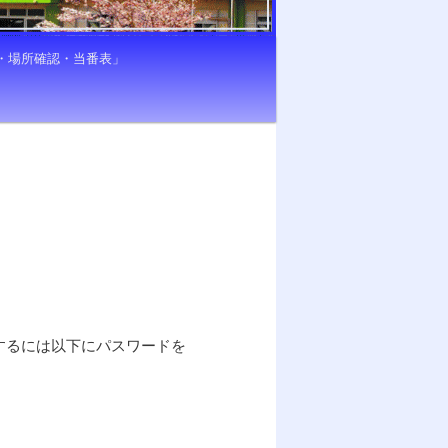
き・場所確認・当番表」
するには以下にパスワードを