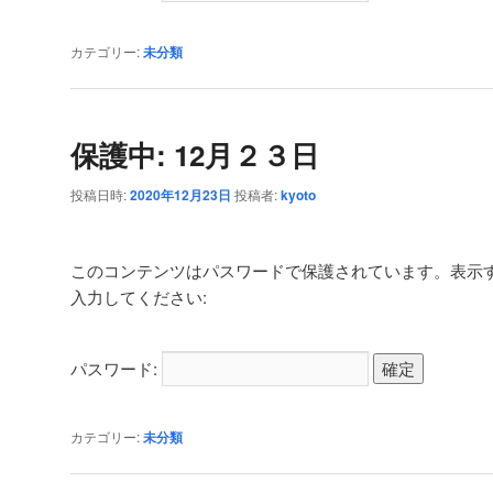
カテゴリー:
未分類
保護中: 12月２３日
投稿日時:
2020年12月23日
投稿者:
kyoto
このコンテンツはパスワードで保護されています。表示
入力してください:
パスワード:
カテゴリー:
未分類