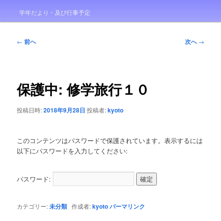
学年だより・及び行事予定
投
←
前へ
次へ
→
稿
ナ
ビ
ゲ
保護中: 修学旅行１０
ー
シ
投稿日時:
2018年9月28日
投稿者:
kyoto
ョ
ン
このコンテンツはパスワードで保護されています。表示するには
以下にパスワードを入力してください:
パスワード:
カテゴリー:
未分類
作成者:
kyoto
パーマリンク