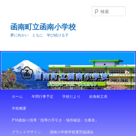
メ
イ
検
ン
索
コ
函南町立函南小学校
ン
夢に向かい ともに 学び続ける子
テ
ン
ツ
へ
移
動
メ
ホーム
年間行事予定
学校だより
給食献立表
イ
ン
学校概要
メ
ニ
PTA旗振り指導「指導の手引き・場所確認・当番表」
ュ
ー
グランドデザイン
函南小学校学校運営協議会