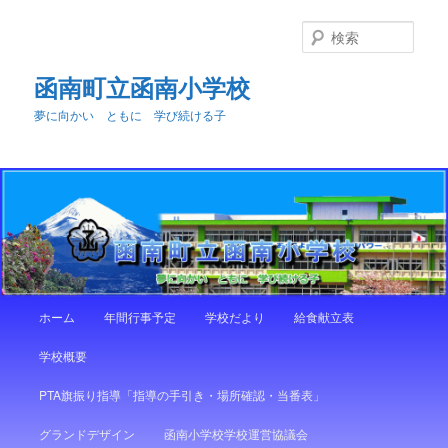
メ
イ
検
ン
索
コ
函南町立函南小学校
ン
夢に向かい ともに 学び続ける子
テ
ン
ツ
へ
移
動
メ
ホーム
年間行事予定
学校だより
給食献立表
イ
ン
学校概要
メ
ニ
PTA旗振り指導「指導の手引き・場所確認・当番表」
ュ
ー
グランドデザイン
函南小学校学校運営協議会