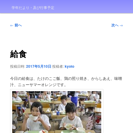
学年だより・及び行事予定
投
←
前へ
次へ
→
稿
ナ
ビ
ゲ
給食
ー
シ
投稿日時:
2017年5月10日
投稿者:
kyoto
ョ
ン
今日の給食は、たけのこご飯、鶏の照り焼き、からしあえ、味噌
汁、ニューサマーオレンジです。