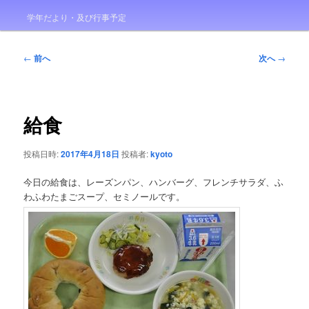
学年だより・及び行事予定
投
←
前へ
次へ
→
稿
ナ
ビ
ゲ
給食
ー
シ
投稿日時:
2017年4月18日
投稿者:
kyoto
ョ
ン
今日の給食は、レーズンパン、ハンバーグ、フレンチサラダ、ふ
わふわたまごスープ、セミノールです。