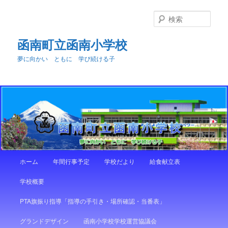
メ
イ
検
ン
索
コ
函南町立函南小学校
ン
夢に向かい ともに 学び続ける子
テ
ン
ツ
へ
移
動
メ
ホーム
年間行事予定
学校だより
給食献立表
イ
ン
学校概要
メ
ニ
PTA旗振り指導「指導の手引き・場所確認・当番表」
ュ
ー
グランドデザイン
函南小学校学校運営協議会