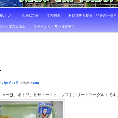
校だより
給食献立表
学校概要
PTA旗振り指導「指導の手引
校学校運営協議会
学年だより・及び行事予定
食
017年4月11日
投稿者:
kyoto
ニューは、ポトフ、ピザトースト、ソフトクリームヨーグルトです