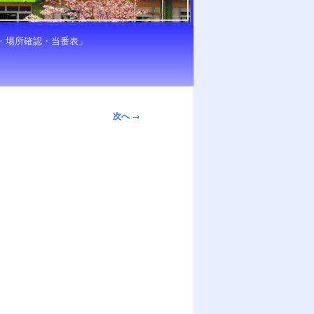
き・場所確認・当番表」
次へ
→
。