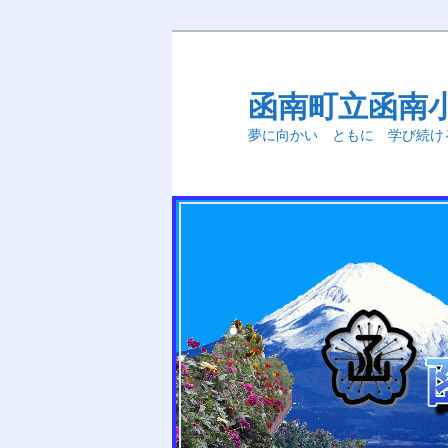
メ
イ
ン
函南町立函南
コ
夢に向かい ともに 学び続け
ン
テ
ン
ツ
へ
移
動