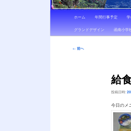
メ
ホーム
年間行事予定
学
イ
ン
グランドデザイン
函南小学
メ
ニ
投
←
前へ
ュ
稿
ー
ナ
ビ
給
ゲ
ー
シ
投稿日時:
2
ョ
ン
今日のメ