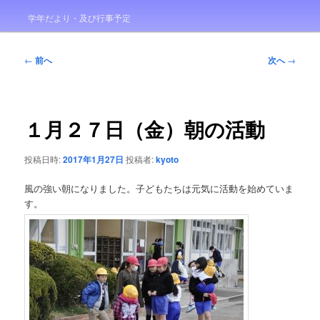
学年だより・及び行事予定
投
←
前へ
次へ
→
稿
ナ
ビ
ゲ
１月２７日（金）朝の活動
ー
シ
投稿日時:
2017年1月27日
投稿者:
kyoto
ョ
ン
風の強い朝になりました。子どもたちは元気に活動を始めていま
す。