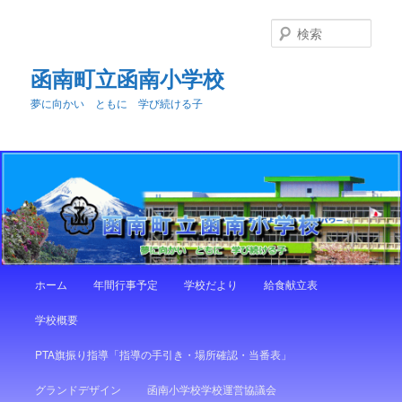
メ
イ
検
ン
索
コ
函南町立函南小学校
ン
夢に向かい ともに 学び続ける子
テ
ン
ツ
へ
移
動
メ
ホーム
年間行事予定
学校だより
給食献立表
イ
ン
学校概要
メ
ニ
PTA旗振り指導「指導の手引き・場所確認・当番表」
ュ
ー
グランドデザイン
函南小学校学校運営協議会