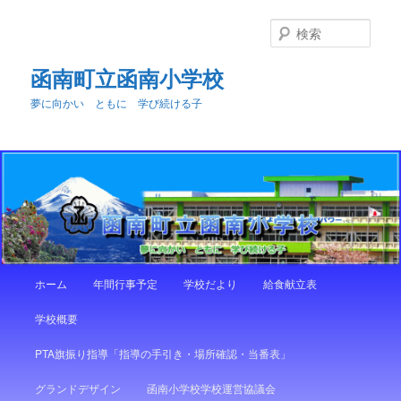
メ
イ
検
ン
索
コ
函南町立函南小学校
ン
夢に向かい ともに 学び続ける子
テ
ン
ツ
へ
移
動
メ
ホーム
年間行事予定
学校だより
給食献立表
イ
ン
学校概要
メ
ニ
PTA旗振り指導「指導の手引き・場所確認・当番表」
ュ
ー
グランドデザイン
函南小学校学校運営協議会