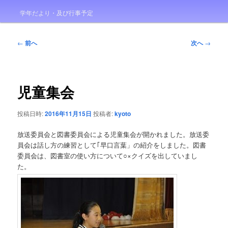
学年だより・及び行事予定
投
←
前へ
次へ
→
稿
ナ
ビ
ゲ
児童集会
ー
シ
投稿日時:
2016年11月15日
投稿者:
kyoto
ョ
ン
放送委員会と図書委員会による児童集会が開かれました。放送委
員会は話し方の練習として｢早口言葉」の紹介をしました。図書
委員会は、図書室の使い方について○×クイズを出していまし
た。