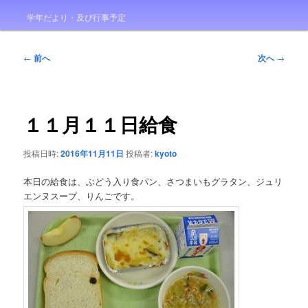
学年だより・及び行事予定
投
←
前へ
次へ
→
稿
ナ
ビ
ゲ
１１月１１日給食
ー
シ
投稿日時:
2016年11月11日
投稿者:
kyoto
ョ
ン
本日の給食は、ぶどう入り食パン、さつまいもグラタン、ジュリ
エンヌスープ、りんごです。