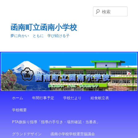
メ
イ
検
ン
索
コ
函南町立函南小学校
ン
夢に向かい ともに 学び続ける子
テ
ン
ツ
へ
移
動
メ
ホーム
年間行事予定
学校だより
給食献立表
イ
ン
学校概要
メ
ニ
PTA旗振り指導「指導の手引き・場所確認・当番表」
ュ
ー
グランドデザイン
函南小学校学校運営協議会