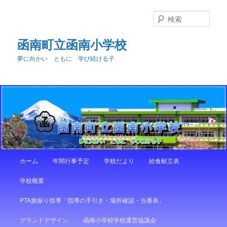
メ
イ
検
ン
索
コ
函南町立函南小学校
ン
夢に向かい ともに 学び続ける子
テ
ン
ツ
へ
移
動
メ
ホーム
年間行事予定
学校だより
給食献立表
イ
ン
学校概要
メ
ニ
PTA旗振り指導「指導の手引き・場所確認・当番表」
ュ
ー
グランドデザイン
函南小学校学校運営協議会