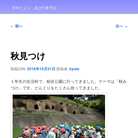
学年だより・及び行事予定
投
←
前へ
次へ
→
稿
ナ
ビ
ゲ
秋見つけ
ー
シ
投稿日時:
2016年10月21日
投稿者:
kyoto
ョ
ン
１年生の生活科で、柏谷公園に行ってきました。テーマは「秋み
つけ」です。どんぐりをたくさん拾ってきました。