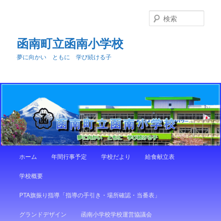
メ
サ
イ
ブ
検
ン
コ
索
コ
ン
函南町立函南小学校
ン
テ
夢に向かい ともに 学び続ける子
テ
ン
ン
ツ
ツ
へ
へ
移
移
動
動
メ
ホーム
年間行事予定
学校だより
給食献立表
イ
ン
学校概要
メ
ニ
PTA旗振り指導「指導の手引き・場所確認・当番表」
ュ
ー
グランドデザイン
函南小学校学校運営協議会