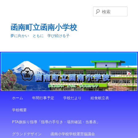
メ
イ
検
ン
索
コ
函南町立函南小学校
ン
夢に向かい ともに 学び続ける子
テ
ン
ツ
へ
移
動
メ
ホーム
年間行事予定
学校だより
給食献立表
イ
ン
学校概要
メ
ニ
PTA旗振り指導「指導の手引き・場所確認・当番表」
ュ
ー
グランドデザイン
函南小学校学校運営協議会