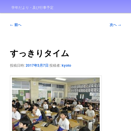
学年だより・及び行事予定
投
←
前へ
次へ
→
稿
ナ
ビ
ゲ
すっきりタイム
ー
シ
投稿日時:
2017年3月7日
投稿者:
kyoto
ョ
ン