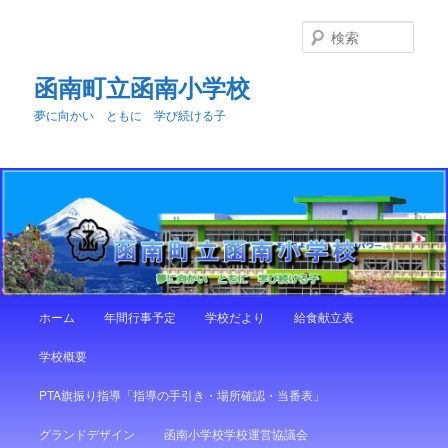
メ
イ
検
ン
索
コ
函南町立函南小学校
ン
夢に向かい ともに 学び続ける子
テ
ン
ツ
へ
移
動
メ
ホーム
年間行事予定
学校だより
給食献立表
イ
ン
学校概要
メ
ニ
PTA旗振り指導「指導の手引き・場所確認・当番表」
ュ
ー
グランドデザイン
函南小学校学校運営協議会