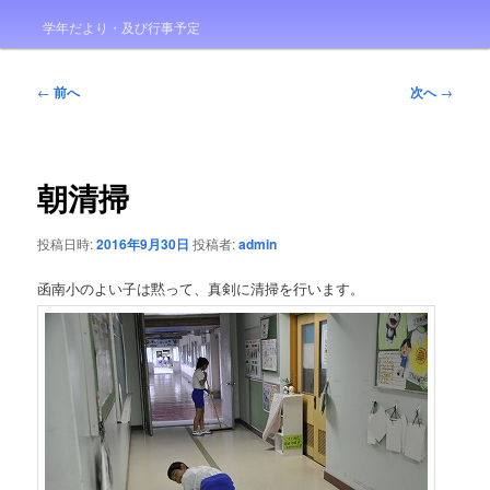
学年だより・及び行事予定
投
←
前へ
次へ
→
稿
ナ
ビ
ゲ
朝清掃
ー
シ
投稿日時:
2016年9月30日
投稿者:
admin
ョ
ン
函南小のよい子は黙って、真剣に清掃を行います。